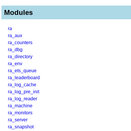
Modules
ra
ra_aux
ra_counters
ra_dbg
ra_directory
ra_env
ra_ets_queue
ra_leaderboard
ra_log_cache
ra_log_pre_init
ra_log_reader
ra_machine
ra_monitors
ra_server
ra_snapshot